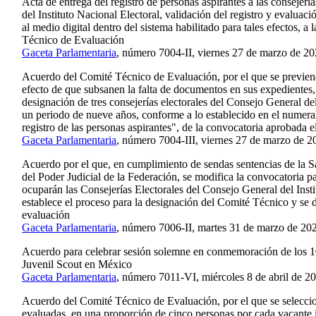
Acta de entrega del registro de personas aspirantes a las consejerí
del Instituto Nacional Electoral, validación del registro y evaluaci
al medio digital dentro del sistema habilitado para tales efectos, a
Técnico de Evaluación
Gaceta Parlamentaria
, número 7004-II, viernes 27 de marzo de 20
Acuerdo del Comité Técnico de Evaluación, por el que se previene 
efecto de que subsanen la falta de documentos en sus expedientes,
designación de tres consejerías electorales del Consejo General del
un periodo de nueve años, conforme a lo establecido en el numeral
registro de las personas aspirantes", de la convocatoria aprobada 
Gaceta Parlamentaria
, número 7004-III, viernes 27 de marzo de 2
Acuerdo por el que, en cumplimiento de sendas sentencias de la Sa
del Poder Judicial de la Federación, se modifica la convocatoria pa
ocuparán las Consejerías Electorales del Consejo General del Insti
establece el proceso para la designación del Comité Técnico y se de
evaluación
Gaceta Parlamentaria
, número 7006-II, martes 31 de marzo de 20
Acuerdo para celebrar sesión solemne en conmemoración de los 1
Juvenil Scout en México
Gaceta Parlamentaria
, número 7011-VI, miércoles 8 de abril de 2
Acuerdo del Comité Técnico de Evaluación, por el que se seleccio
evaluadas, en una proporción de cinco personas por cada vacante in