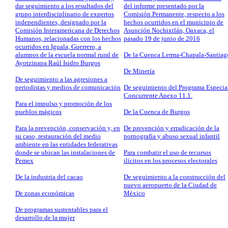
dar seguimiento a los resultados del
del informe presentado por la
grupo interdisciplinario de expertos
Comisión Permanente, respecto a los
independientes, designado por la
hechos ocurridos en el municipio de
Comisión Interamericana de Derechos
Asunción Nochixtlán, Oaxaca, el
Humanos, relacionadas con los hechos
pasado 19 de junio de 2016
ocurridos en Iguala, Guerrero, a
alumnos de la escuela normal rural de
De la Cuenca Lerma-Chapala-Santiag
Ayotzinapa Raúl Isidro Burgos
De Minería
De seguimiento a las agresiones a
periodistas y medios de comunicación
De seguimiento del Programa Especia
Concurrente Anexo 11.1.
Para el impulso y promoción de los
pueblos mágicos
De la Cuenca de Burgos
Para la prevención, conservación y, en
De prevención y erradicación de la
su caso, restauración del medio
pornografía y abuso sexual infantil
ambiente en las entidades federativas
donde se ubican las instalaciones de
Para combatir el uso de recursos
Pemex
ilícitos en los procesos electorales
De la industria del cacao
De seguimiento a la construcción del
nuevo aeropuerto de la Ciudad de
De zonas económicas
México
De programas sustentables para el
desarrollo de la mujer