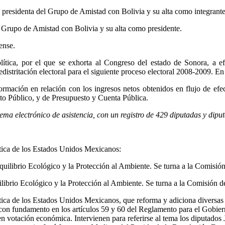
 presidenta del Grupo de Amistad con Bolivia y su alta como integrante
 Grupo de Amistad con Bolivia y su alta como presidente.
ense.
lítica, por el que se exhorta al Congreso del estado de Sonora, a ef
edistritación electoral para el siguiente proceso electoral 2008-2009.
ormación en relación con los ingresos netos obtenidos en flujo de efe
to Público, y de Presupuesto y Cuenta Pública.
stema electrónico de asistencia, con un registro de 429 diputadas y dipu
olítica de los Estados Unidos Mexicanos:
Equilibrio Ecológico y la Protección al Ambiente. Se turna a la Comis
ilibrio Ecológico y la Protección al Ambiente. Se turna a la Comisión
olítica de los Estados Unidos Mexicanos, que reforma y adiciona diversa
con fundamento en los artículos 59 y 60 del Reglamento para el Gobie
za en votación económica. Intervienen para referirse al tema los diputa