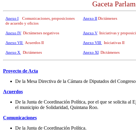
Gaceta Parlam
Anexo I
Comunicaciones, proposiciones
Anexo II
Dictámenes
de acuerdo y oficios
Anexo IV
Dictámenes negativos
Anexo V
Iniciativas y proposic
Anexo VII
Acuerdos II
Anexo VIII
Iniciativas II
Anexo X
Dictámenes
Anexo XI
Dictámenes
Proyecto de Acta
De la Mesa Directiva de la Cámara de Diputados del Congreso d
Acuerdos
De la Junta de Coordinación Política, por el que se solicita al
el municipio de Solidaridad, Quintana Roo.
Comunicaciones
De la Junta de Coordinación Política.