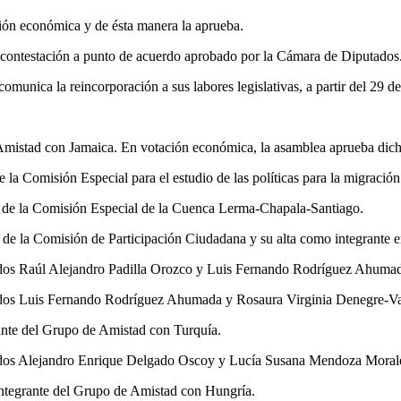
ación económica y de ésta manera la aprueba.
contestación a punto de acuerdo aprobado por la Cámara de Diputados. 
munica la reincorporación a sus labores legislativas, a partir del 29 d
Amistad con Jamaica. En votación económica, la asamblea aprueba di
la Comisión Especial para el estudio de las políticas para la migración 
e de la Comisión Especial de la Cuenca Lerma-Chapala-Santiago.
 de la Comisión de Participación Ciudadana y su alta como integrante 
utados Raúl Alejandro Padilla Orozco y Luis Fernando Rodríguez Ahuma
utados Luis Fernando Rodríguez Ahumada y Rosaura Virginia Denegre-Va
ante del Grupo de Amistad con Turquía.
putados Alejandro Enrique Delgado Oscoy y Lucía Susana Mendoza Mora
ntegrante del Grupo de Amistad con Hungría.