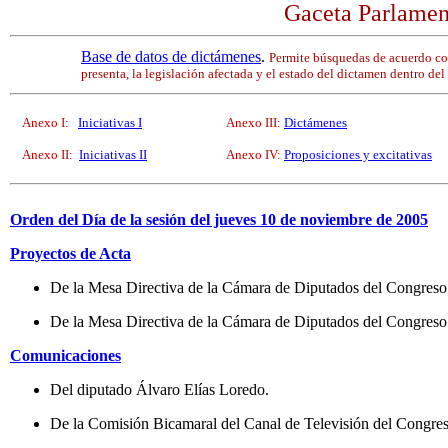
Gaceta Parlament
Base de datos de dictámenes
.
Permite búsquedas de acuerdo co
presenta, la legislación afectada y el estado del dictamen dentro del
Anexo I:
Iniciativas I
Anexo III:
Dictámenes
Anexo II:
Iniciativas II
Anexo IV:
Proposiciones y excitativas
Orden del Día de la sesión del jueves 10 de noviembre de 2005
Proyectos de Acta
De la Mesa Directiva de la Cámara de Diputados del Congreso 
De la Mesa Directiva de la Cámara de Diputados del Congreso 
Comunicaciones
Del diputado Álvaro Elías Loredo.
De la Comisión Bicamaral del Canal de Televisión del Congre