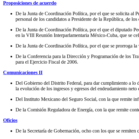
Proposiciones de acuerdo
De la Junta de Coordinación Política, por el que se solicita al 
personal de los candidatos a Presidente de la República, de los d
De la Junta de Coordinación Política, por el que el diputado P
en la VIII Reunión Interparlamentaria México-Cuba, que se ce
De la Junta de Coordinación Política, por el que se prorroga la
De la Conferencia para la Dirección y Programación de los Trab
para el Ejercicio Fiscal de 2006.
Comunicaciones II
Del Gobierno del Distrito Federal, para dar cumplimiento a lo di
la evolución de los ingresos y egresos del endeudamiento neto 
Del Instituto Mexicano del Seguro Social, con la que remite info
De la Comisión Reguladora de Energía, con la que remite cont
Oficios
De la Secretaría de Gobernación, ocho con los que se remiten 