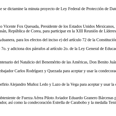
ue se dictamine la minuta proyecto de Ley Federal de Protección de Dat
o Vicente Fox Quesada, Presidente de los Estados Unidos Mexicanos, pa
e Pusán, República de Corea, para participar en la XIII Reunión de Líde
duanera, para los efectos del inciso e) del artículo 72 de la Constituc
7o. y adiciona dos párrafos al artículo 2o. de la Ley General de Educaci
tenario del Natalicio del Benemérito de las Américas, Don Benito Juár
ajador Carlos Rodríguez y Quezada para aceptar y usar la condecoraci
rfirio Alejandro Muñoz Ledo y Lazo de la Vega para aceptar y usar la
bteniente de Fuerza Aérea Piloto Aviador Eduardo Granero Bárcenas pa
dor, así como la condecoración Estrella de Carabobo y la medalla Tenie