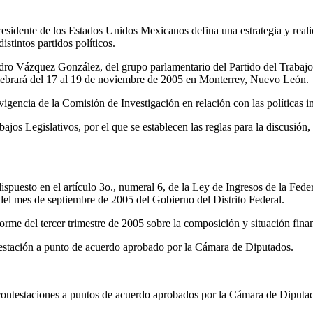
Presidente de los Estados Unidos Mexicanos defina una estrategia y realic
istintos partidos políticos.
edro Vázquez González, del grupo parlamentario del Partido del Trabajo
lebrará del 17 al 19 de noviembre de 2005 en Monterrey, Nuevo León.
 vigencia de la Comisión de Investigación en relación con las políticas 
ajos Legislativos, por el que se establecen las reglas para la discusió
spuesto en el artículo 3o., numeral 6, de la Ley de Ingresos de la Feder
del mes de septiembre de 2005 del Gobierno del Distrito Federal.
rme del tercer trimestre de 2005 sobre la composición y situación financ
estación a punto de acuerdo aprobado por la Cámara de Diputados.
contestaciones a puntos de acuerdo aprobados por la Cámara de Diputa