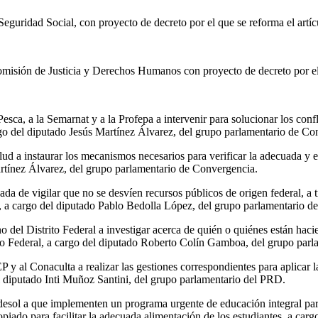
eguridad Social, con proyecto de decreto por el que se reforma el artíc
omisión de Justicia y Derechos Humanos con proyecto de decreto por el
esca, a la Semarnat y a la Profepa a intervenir para solucionar los conf
rgo del diputado Jesús Martínez Álvarez, del grupo parlamentario de Co
ud a instaurar los mecanismos necesarios para verificar la adecuada y eq
rtínez Álvarez, del grupo parlamentario de Convergencia.
a de vigilar que no se desvíen recursos públicos de origen federal, a tr
o, a cargo del diputado Pablo Bedolla López, del grupo parlamentario de
o del Distrito Federal a investigar acerca de quién o quiénes están haci
rito Federal, a cargo del diputado Roberto Colín Gamboa, del grupo par
 y al Conaculta a realizar las gestiones correspondientes para aplicar l
l diputado Inti Muñoz Santini, del grupo parlamentario del PRD.
desol a que implementen un programa urgente de educación integral para 
piado para facilitar la adecuada alimentación de los estudiantes, a car