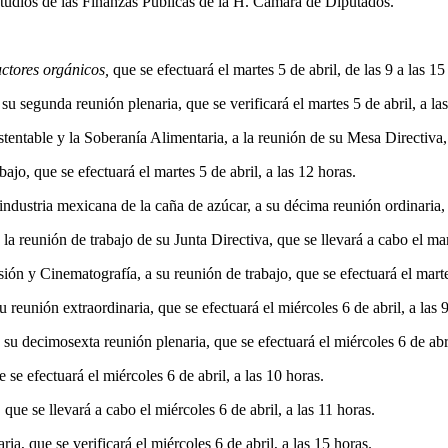
tudios de las Finanzas Públicas de la H. Cámara de Diputados.
ctores orgánicos,
que se efectuará el martes 5 de abril, de las 9 a las 15
su segunda reunión plenaria, que se verificará el martes 5 de abril, a la
ntable y la Soberanía Alimentaria, a la reunión de su Mesa Directiva, qu
jo, que se efectuará el martes 5 de abril, a las 12 horas.
dustria mexicana de la caña de azúcar, a su décima reunión ordinaria, qu
eunión de trabajo de su Junta Directiva, que se llevará a cabo el marte
 y Cinematografía, a su reunión de trabajo, que se efectuará el martes 
eunión extraordinaria, que se efectuará el miércoles 6 de abril, a las 9
decimosexta reunión plenaria, que se efectuará el miércoles 6 de abril
se efectuará el miércoles 6 de abril, a las 10 horas.
ue se llevará a cabo el miércoles 6 de abril, a las 11 horas.
a, que se verificará el miércoles 6 de abril, a las 15 horas.