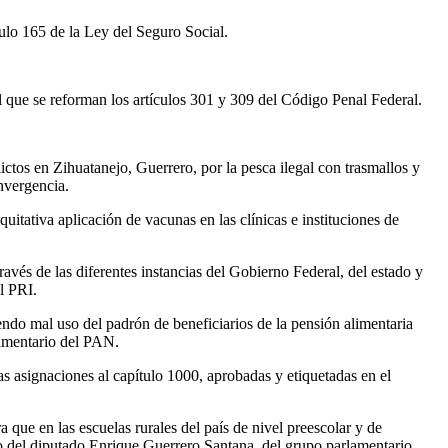
ulo 165 de la Ley del Seguro Social.
 que se reforman los artículos 301 y 309 del Código Penal Federal.
lictos en Zihuatanejo, Guerrero, por la pesca ilegal con trasmallos y
nvergencia.
uitativa aplicación de vacunas en las clínicas e instituciones de
avés de las diferentes instancias del Gobierno Federal, del estado y
l PRI.
endo mal uso del padrón de beneficiarios de la pensión alimentaria
lamentario del PAN.
as asignaciones al capítulo 1000, aprobadas y etiquetadas en el
que en las escuelas rurales del país de nivel preescolar y de
go del diputado Enrique Guerrero Santana, del grupo parlamentario