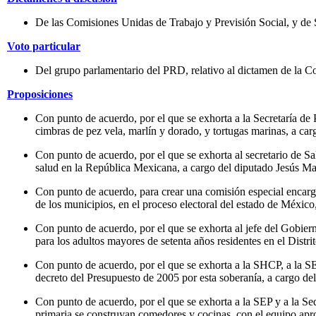
De las Comisiones Unidas de Trabajo y Previsión Social, y de S
Voto particular
Del grupo parlamentario del PRD, relativo al dictamen de la C
Proposiciones
Con punto de acuerdo, por el que se exhorta a la Secretaría de P
cimbras de pez vela, marlín y dorado, y tortugas marinas, a ca
Con punto de acuerdo, por el que se exhorta al secretario de Sal
salud en la República Mexicana, a cargo del diputado Jesús Ma
Con punto de acuerdo, para crear una comisión especial encargad
de los municipios, en el proceso electoral del estado de Méxic
Con punto de acuerdo, por el que se exhorta al jefe del Gobiern
para los adultos mayores de setenta años residentes en el Dist
Con punto de acuerdo, por el que se exhorta a la SHCP, a la SEP
decreto del Presupuesto de 2005 por esta soberanía, a cargo de
Con punto de acuerdo, por el que se exhorta a la SEP y a la Se
primaria se construyan comedores y cocinas, con el equipo apro