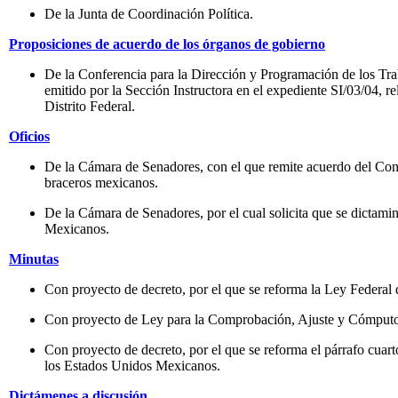
De la Junta de Coordinación Política.
Proposiciones de acuerdo de los órganos de gobierno
De la Conferencia para la Dirección y Programación de los Tra
emitido por la Sección Instructora en el expediente SI/03/04, 
Distrito Federal.
Oficios
De la Cámara de Senadores, con el que remite acuerdo del Congr
braceros mexicanos.
De la Cámara de Senadores, por el cual solicita que se dictami
Mexicanos.
Minutas
Con proyecto de decreto, por el que se reforma la Ley Federal
Con proyecto de Ley para la Comprobación, Ajuste y Cómputo 
Con proyecto de decreto, por el que se reforma el párrafo cuarto
los Estados Unidos Mexicanos.
Dictámenes a discusión