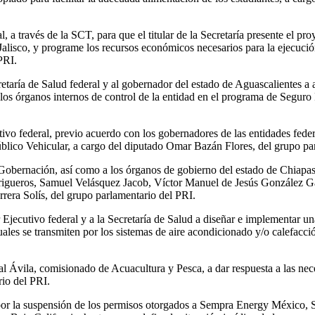
, a través de la SCT, para que el titular de la Secretaría presente el pr
lisco, y programe los recursos económicos necesarios para la ejecución 
PRI.
cretaría de Salud federal y al gobernador del estado de Aguascalientes a
r los órganos internos de control de la entidad en el programa de Segur
tivo federal, previo acuerdo con los gobernadores de las entidades federa
úblico Vehicular, a cargo del diputado Omar Bazán Flores, del grupo pa
 Gobernación, así como a los órganos de gobierno del estado de Chiapas
 Trigueros, Samuel Velásquez Jacob, Víctor Manuel de Jesús González Ga
rrera Solís, del grupo parlamentario del PRI.
r Ejecutivo federal y a la Secretaría de Salud a diseñar e implementar 
s cuales se transmiten por los sistemas de aire acondicionado y/o calefac
 Ávila, comisionado de Acuacultura y Pesca, a dar respuesta a las nece
rio del PRI.
por la suspensión de los permisos otorgados a Sempra Energy México, S