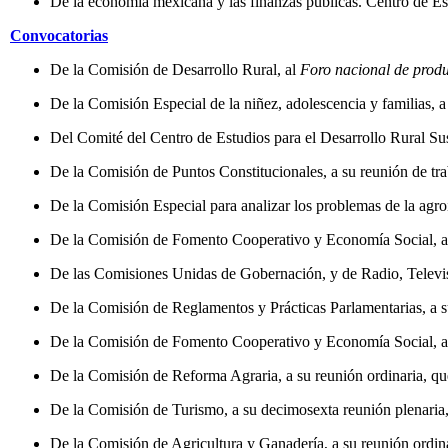
De la economía mexicana y las finanzas públicas. Centro de Es
Convocatorias
De la Comisión de Desarrollo Rural, al
Foro nacional de produ
De la Comisión Especial de la niñez, adolescencia y familias, a 
Del Comité del Centro de Estudios para el Desarrollo Rural Suste
De la Comisión de Puntos Constitucionales, a su reunión de traba
De la Comisión Especial para analizar los problemas de la agroin
De la Comisión de Fomento Cooperativo y Economía Social, a la r
De las Comisiones Unidas de Gobernación, y de Radio, Televisión
De la Comisión de Reglamentos y Prácticas Parlamentarias, a su r
De la Comisión de Fomento Cooperativo y Economía Social, a su 
De la Comisión de Reforma Agraria, a su reunión ordinaria, que 
De la Comisión de Turismo, a su decimosexta reunión plenaria, q
De la Comisión de Agricultura y Ganadería, a su reunión ordinari