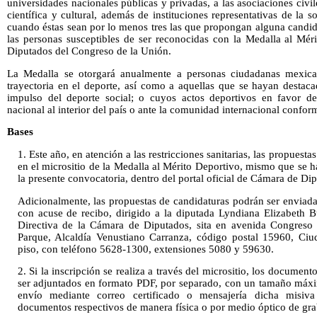
universidades nacionales públicas y privadas, a las asociaciones civi
científica y cultural, además de instituciones representativas de la 
cuando éstas sean por lo menos tres las que propongan alguna candida
las personas susceptibles de ser reconocidas con la Medalla al Mé
Diputados del Congreso de la Unión.
La Medalla se otorgará anualmente a personas ciudadanas mexica
trayectoria en el deporte, así como a aquellas que se hayan destaca
impulso del deporte social; o cuyos actos deportivos en favor de
nacional al interior del país o ante la comunidad internacional conform
Bases
1. Este año, en atención a las restricciones sanitarias, las propuesta
en el micrositio de la Medalla al Mérito Deportivo, mismo que se ha
la presente convocatoria, dentro del portal oficial de Cámara de Di
Adicionalmente, las propuestas de candidaturas podrán ser enviada
con acuse de recibo, dirigido a la diputada Lyndiana Elizabeth B
Directiva de la Cámara de Diputados, sita en avenida Congreso
Parque, Alcaldía Venustiano Carranza, código postal 15960, Ciu
piso, con teléfono 5628-1300, extensiones 5080 y 59630.
2. Si la inscripción se realiza a través del micrositio, los documen
ser adjuntados en formato PDF, por separado, con un tamaño máxi
envío mediante correo certificado o mensajería dicha misiv
documentos respectivos de manera física o por medio óptico de gr