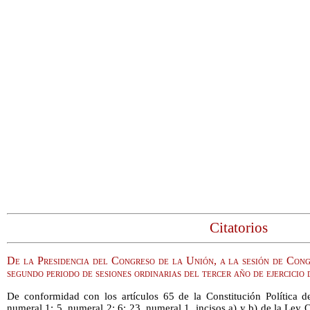
Citatorios
De la Presidencia del Congreso de la Unión, a la sesión de Con
segundo periodo de sesiones ordinarias del tercer año de ejercici
De conformidad con los artículos 65 de la Constitución Política 
numeral 1; 5, numeral 2; 6; 23, numeral 1, incisos a) y b) de la Ley