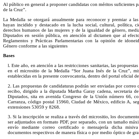
Al público en general a proponer candidatas con méritos suficientes p
de la Cruz”.
La Medalla se otorgará anualmente para reconocer y premiar a la
hayan incidido y destacado en la lucha social, cultural, política, 
derechos humanos de las mujeres y de la igualdad de género, medi
Diputados en sesión pública, en atención al dictamen que al efec
Reglamentos y Prácticas Parlamentarias con la opinión de idone
Género conforme a las siguientes
Bases
l. Este año, en atención a las restricciones sanitarias, las propuesta
en el micrositio de la Medalla “Sor Juana Inés de la Cruz”, mi
establecidas en la presente convocatoria, dentro del portal oficial 
2. Las propuestas de candidaturas podrán ser enviadas por correo 
recibo, dirigido a la diputada Martha Garay cadena, secretaria 
Diputados, sita en avenida Congreso de la Unión número 66, col
Carranza, código postal 15960, Ciudad de México, edificio A, se
extensiones 53059 y 8268.
3. Si la inscripción se realiza a través del micrositio, los documen
ser adjuntados en formato PDF, por separado, con un tamaño máxi
envío mediante correo certificado o mensajería dicha misiv
documentos respectivos de manera física o por medio óptico de gr