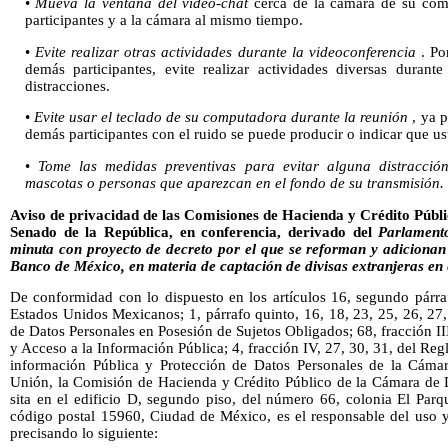
•
Mueva la ventana del video-chat
cerca de la cámara de su comp
participantes y a la cámara al mismo tiempo.
•
Evite realizar otras actividades
durante la videoconferencia
. Po
demás participantes, evite realizar actividades diversas duran
distracciones.
•
Evite usar el teclado de su computadora durante la reunión
, ya p
demás participantes con el ruido se puede producir o indicar que us
•
Tome las medidas preventivas para evitar alguna distracción
mascotas o personas que aparezcan en el fondo de su transmisión.
Aviso de privacidad de las Comisiones de Hacienda y Crédito Públ
Senado de la República, en conferencia, derivado del
Parlamento
minuta con proyecto de decreto por el que se reforman y adicionan 
Banco de México, en materia de captación de divisas extranjeras en 
De conformidad con lo dispuesto en los artículos 16, segundo párraf
Estados Unidos Mexicanos; 1, párrafo quinto, 16, 18, 23, 25, 26, 27
de Datos Personales en Posesión de Sujetos Obligados; 68, fracción II
y Acceso a la Información Pública; 4, fracción IV, 27, 30, 31, del Re
información Pública y Protección de Datos Personales de la Cáma
Unión, la Comisión de Hacienda y Crédito Público de la Cámara de 
sita en el edificio D, segundo piso, del número 66, colonia El Par
código postal 15960, Ciudad de México, es el responsable del uso y
precisando lo siguiente: