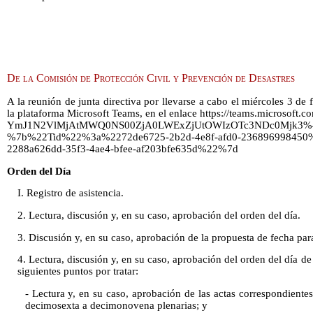
De la Comisión de Protección Civil y Prevención de Desastres
A la reunión de junta directiva por llevarse a cabo el miércoles 3 de f
la plataforma Microsoft Teams, en el enlace https://teams.microsoft
YmJ1N2VlMjAtMWQ0NS00ZjA0LWExZjUtOWIzOTc3NDc0Mjk3%40th
%7b%22Tid%22%3a%2272de6725-2b2d-4e8f-afd0-2368969984
2288a626dd-35f3-4ae4-bfee-af203bfe635d%22%7d
Orden del Día
I. Registro de asistencia.
2. Lectura, discusión y, en su caso, aprobación del orden del día.
3. Discusión y, en su caso, aprobación de la propuesta de fecha par
4. Lectura, discusión y, en su caso, aprobación del orden del día de
siguientes puntos por tratar:
- Lectura y, en su caso, aprobación de las actas correspondientes
decimosexta a decimonovena plenarias; y