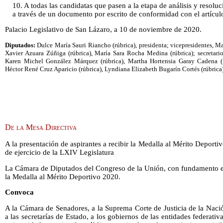
10. A todas las candidatas que pasen a la etapa de análisis y resoluc
a través de un documento por escrito de conformidad con el artícu
Palacio Legislativo de San Lázaro, a 10 de noviembre de 2020.
Diputados:
Dulce María Sauri Riancho (rúbrica), presidenta; vicepresidentes, Ma
Xavier Azuara Zúñiga (rúbrica), María Sara Rocha Medina (rúbrica); secretario
Karen Michel González Márquez (rúbrica), Martha Hortensia Garay Cadena (rú
Héctor René Cruz Aparicio (rúbrica), Lyndiana Elizabeth Bugarín Cortés (rúbrica
De la Mesa Directiva
A la presentación de aspirantes a recibir la Medalla al Mérito Deporti
de ejercicio de la LXIV Legislatura
La Cámara de Diputados del Congreso de la Unión, con fundamento en
la Medalla al Mérito Deportivo 2020.
Convoca
A la Cámara de Senadores, a la Suprema Corte de Justicia de la Nació
a las secretarías de Estado, a los gobiernos de las entidades federati