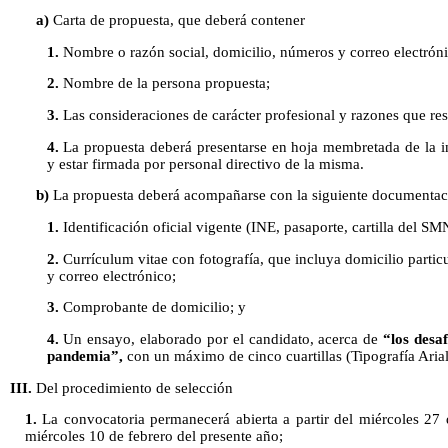
a)
Carta de propuesta, que deberá contener
1.
Nombre o razón social, domicilio, números y correo electrónic
2.
Nombre de la persona propuesta;
3.
Las consideraciones de carácter profesional y razones que res
4.
La propuesta deberá presentarse en hoja membretada de la i
y estar firmada por personal directivo de la misma.
b)
La propuesta deberá acompañarse con la siguiente documentaci
1.
Identificación oficial vigente (INE, pasaporte, cartilla del SM
2.
Currículum vitae con fotografía, que incluya domicilio particu
y correo electrónico;
3.
Comprobante de domicilio; y
4.
Un ensayo, elaborado por el candidato, acerca de
“los desa
pandemia”,
con un máximo de cinco cuartillas (Tipografía Arial
III.
Del procedimiento de selección
1.
La convocatoria permanecerá abierta a partir del miércoles 27 
miércoles 10 de febrero del presente año;