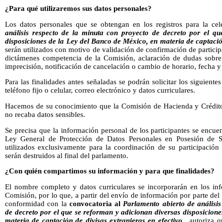
¿Para qué utilizaremos sus datos personales?
Los datos personales que se obtengan en los registros para la ce
análisis respecto de la minuta con proyecto de decreto por el qu
disposiciones de la Ley del Banco de México, en materia de captación
serán utilizados con motivo de validación de confirmación de particip
dictámenes competencia de la Comisión, aclaración de dudas sobre 
imprecisión, notificación de cancelación o cambio de horario, fecha y
Para las finalidades antes señaladas se podrán solicitar los siguient
teléfono fijo o celular, correo electrónico y datos curriculares.
Hacemos de su conocimiento que la Comisión de Hacienda y Crédito 
no recaba datos sensibles.
Se precisa que la información personal de los participantes se encu
Ley General de Protección de Datos Personales en Posesión de S
utilizados exclusivamente para la coordinación de su participación
serán destruidos al final del parlamento.
¿Con quién compartimos su información y para que finalidades?
El nombre completo y datos curriculares se incorporarán en los i
Comisión, por lo que, a partir del envío de información por parte del 
conformidad con la
convocatoria al
Parlamento abierto de análisis
de decreto por el que se reforman y adicionan diversas disposicion
materia de captación de divisas extranjeras en efectivo
,
autoriza q