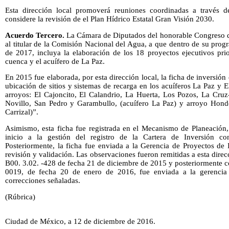
Esta dirección local promoverá reuniones coordinadas a través 
considere la revisión de el Plan Hídrico Estatal Gran Visión 2030.
Acuerdo Tercero.
La Cámara de Diputados del honorable Congreso d
al titular de la Comisión Nacional del Agua, a que dentro de su progr
de 2017, incluya la elaboración de los 18 proyectos ejecutivos prio
cuenca y el acuífero de La Paz.
En 2015 fue elaborada, por esta dirección local, la ficha de inversión 
ubicación de sitios y sistemas de recarga en los acuíferos La Paz y El
arroyos: El Cajoncito, El Calandrio, La Huerta, Los Pozos, La Cruz
Novillo, San Pedro y Garambullo, (acuífero La Paz) y arroyo Hondo
Carrizal)”.
Asimismo, esta ficha fue registrada en el Mecanismo de Planeación,
inicio a la gestión del registro de la Cartera de Inversión c
Posteriormente, la ficha fue enviada a la Gerencia de Proyectos de 
revisión y validación. Las observaciones fueron remitidas a esta di
B00. 3.02. -428 de fecha 21 de diciembre de 2015 y posteriorment
0019, de fecha 20 de enero de 2016, fue enviada a la gerencia 
correcciones señaladas.
(Rúbrica)
Ciudad de México, a 12 de diciembre de 2016.