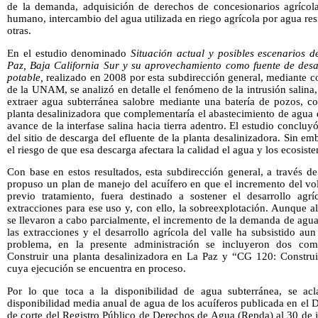
de la demanda, adquisición de derechos de concesionarios agrícol
humano, intercambio del agua utilizada en riego agrícola por agua resid
otras.
En el estudio denominado
Situación actual y posibles escenarios d
Paz, Baja California Sur y su aprovechamiento como fuente de des
potable,
realizado en 2008 por esta subdirección general, mediante co
de la UNAM, se analizó en detalle el fenómeno de la intrusión salina,
extraer agua subterránea salobre mediante una batería de pozos, co
planta desalinizadora que complementaría el abastecimiento de agua de
avance de la interfase salina hacia tierra adentro. El estudio concluyó
del sitio de descarga del efluente de la planta desalinizadora. Sin e
el riesgo de que esa descarga afectara la calidad el agua y los ecosist
Con base en estos resultados, esta subdirección general, a través d
propuso un plan de manejo del acuífero en que el incremento del vo
previo tratamiento, fuera destinado a sostener el desarrollo agr
extracciones para ese uso y, con ello, la sobreexplotación. Aunque 
se llevaron a cabo parcialmente, el incremento de la demanda de agua
las extracciones y el desarrollo agrícola del valle ha subsistido au
problema, en la presente administración se incluyeron dos com
Construir una planta desalinizadora en La Paz y “CG 120: Construir
cuya ejecución se encuentra en proceso.
Por lo que toca a la disponibilidad de agua subterránea, se ac
disponibilidad media anual de agua de los acuíferos publicada en el 
de corte del Registro Público de Derechos de Agua (Repda) al 30 de 