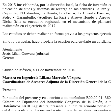
En 2015 fue elaborada, por la dirección local, la ficha de inversión co
ubicación de sitios y sistemas de recarga en los acuíferos La Paz y 
Cajoncito, El Calandria, La Huerta, Los Pozos, La Cruz-La Barrosa,
Pedro y Garambullo, (Acuífero La Paz) y Arroyo Hondo y Arroyo la
Dicha ficha se encuentra registrada en el mecanismo de planeació
realización en el ejercicio de 2017.
Los estudios se deben realizar en forma previa a los proyectos ejecuti
Sin otro particular, hago propicia la ocasión para enviarle un cordial s
Atentamente
Jesús Liñan Guevara (rúbrica)
Gerente
Ciudad de México, a 11 de noviembre de 2016.
Maestra en Ingeniería Liliana Marrufo Vázquez
Coordinadora de Asesores Adjunta de la Dirección General de la 
Presente
Por medio del presente y en atención a memorándum B00.00.01.-360, 
Cámara de Diputados del honorable Congreso de la Unión, a t
Hidráulicos LXIII Legislatura, presenta el punto de acuerdo por el 
del Agua, a elaborar los proyectos ejecutivos de las obras necesarias p