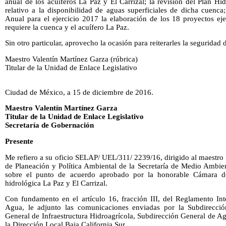
anual de los acuíferos La Paz y El Carrizal; la revisión del Plan Hí
relativo a la disponibilidad de aguas superficiales de dicha cuenca
Anual para el ejercicio 2017 la elaboración de los 18 proyectos eje
requiere la cuenca y el acuífero La Paz.
Sin otro particular, aprovecho la ocasión para reiterarles la seguridad
Maestro Valentín Martínez Garza (rúbrica)
Titular de la Unidad de Enlace Legislativo
Ciudad de México, a 15 de diciembre de 2016.
Maestro Valentín Martínez Garza
Titular de la Unidad de Enlace Legislativo
Secretaría de Gobernación
Presente
Me refiero a su oficio SELAP/ UEL/311/ 2239/16, dirigido al maestr
de Planeación y Política Ambiental de la Secretaría de Medio Ambie
sobre el punto de acuerdo aprobado por la honorable Cámara de
hidrológica La Paz y El Carrizal.
Con fundamento en el artículo 16, fracción III, del Reglamento Int
Agua, le adjunto las comunicaciones enviadas por la Subdirecció
General de Infraestructura Hidroagrícola, Subdirección General de A
la Dirección Local Baja California Sur.