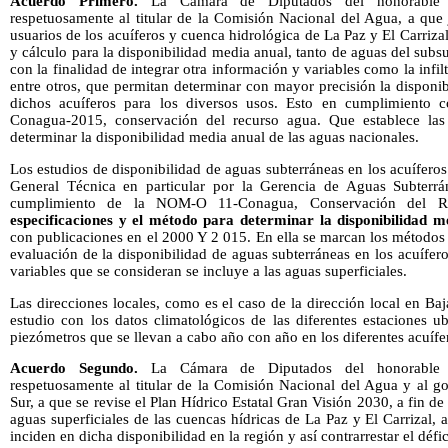
Acuerdo Primero.
La Cámara de Diputados del honorable 
respetuosamente al titular de la Comisión Nacional del Agua, a que 
usuarios de los acuíferos y cuenca hidrológica de La Paz y El Carrizal
y cálculo para la disponibilidad media anual, tanto de aguas del subs
con la finalidad de integrar otra información y variables como la infil
entre otros, que permitan determinar con mayor precisión la disponib
dichos acuíferos para los diversos usos. Esto en cumplimiento 
Conagua-2015, conservación del recurso agua. Que establece las
determinar la disponibilidad media anual de las aguas nacionales.
Los estudios de disponibilidad de aguas subterráneas en los acuíferos
General Técnica en particular por la Gerencia de Aguas Subterrán
cumplimiento de la NOM-O 11-Conagua, Conservación del 
especificaciones y el método para determinar la disponibilidad m
con publicaciones en el 2000 Y 2 015. En ella se marcan los métodos 
evaluación de la disponibilidad de aguas subterráneas en los acuífe
variables que se consideran se incluye a las aguas superficiales.
Las direcciones locales, como es el caso de la dirección local en Baj
estudio con los datos climatológicos de las diferentes estaciones u
piezómetros que se llevan a cabo año con año en los diferentes acuífe
Acuerdo Segundo.
La Cámara de Diputados del honorable 
respetuosamente al titular de la Comisión Nacional del Agua y al go
Sur, a que se revise el Plan Hídrico Estatal Gran Visión 2030, a fin de
aguas superficiales de las cuencas hídricas de La Paz y El Carrizal, 
inciden en dicha disponibilidad en la región y así contrarrestar el défic