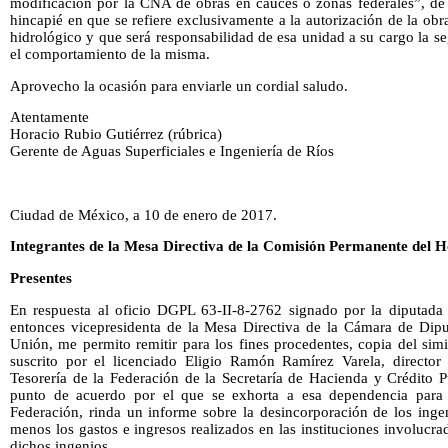
modificación por la CNA de obras en cauces o zonas federales”, de l
hincapié en que se refiere exclusivamente a la autorización de la obr
hidrológico y que será responsabilidad de esa unidad a su cargo la se
el comportamiento de la misma.
Aprovecho la ocasión para enviarle un cordial saludo.
Atentamente
Horacio Rubio Gutiérrez (rúbrica)
Gerente de Aguas Superficiales e Ingeniería de Ríos
Ciudad de México, a 10 de enero de 2017.
Integrantes de la Mesa Directiva de la Comisión Permanente del 
Presentes
En respuesta al oficio DGPL 63-II-8-2762 signado por la diputada
entonces vicepresidenta de la Mesa Directiva de la Cámara de Dip
Unión, me permito remitir para los fines procedentes, copia del s
suscrito por el licenciado Eligio Ramón Ramírez Varela, director
Tesorería de la Federación de la Secretaría de Hacienda y Crédito P
punto de acuerdo por el que se exhorta a esa dependencia para 
Federación, rinda un informe sobre la desincorporación de los inge
menos los gastos e ingresos realizados en las instituciones involucra
dichos ingenios.