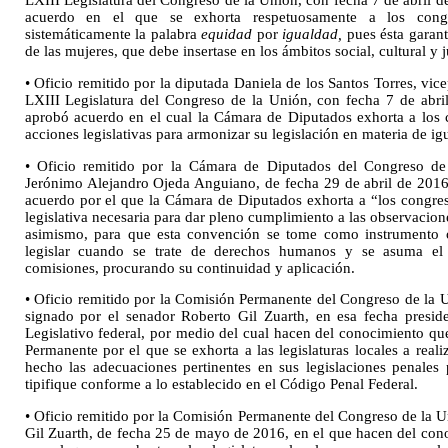
LXIII Legislatura del Congreso de la Unión, con fecha 7 de abril 
acuerdo en el que se exhorta respetuosamente a los congre
sistemáticamente la palabra
equidad
por
igualdad,
pues ésta garant
de las mujeres, que debe insertase en los ámbitos social, cultural y j
• Oficio remitido por la diputada Daniela de los Santos Torres, vic
LXIII Legislatura del Congreso de la Unión, con fecha 7 de abri
aprobó acuerdo en el cual la Cámara de Diputados exhorta a los 
acciones legislativas para armonizar su legislación en materia de i
• Oficio remitido por la Cámara de Diputados del Congreso de
Jerónimo Alejandro Ojeda Anguiano, de fecha 29 de abril de 2016
acuerdo por el que la Cámara de Diputados exhorta a “los congreso
legislativa necesaria para dar pleno cumplimiento a las observaci
asimismo, para que esta convención se tome como instrumento or
legislar cuando se trate de derechos humanos y se asuma el
comisiones, procurando su continuidad y aplicación.
• Oficio remitido por la Comisión Permanente del Congreso de la
signado por el senador Roberto Gil Zuarth, en esa fecha presid
Legislativo federal, por medio del cual hacen del conocimiento q
Permanente por el que se exhorta a las legislaturas locales a real
hecho las adecuaciones pertinentes en sus legislaciones penales 
tipifique conforme a lo establecido en el Código Penal Federal.
• Oficio remitido por la Comisión Permanente del Congreso de la U
Gil Zuarth, de fecha 25 de mayo de 2016, en el que hacen del con