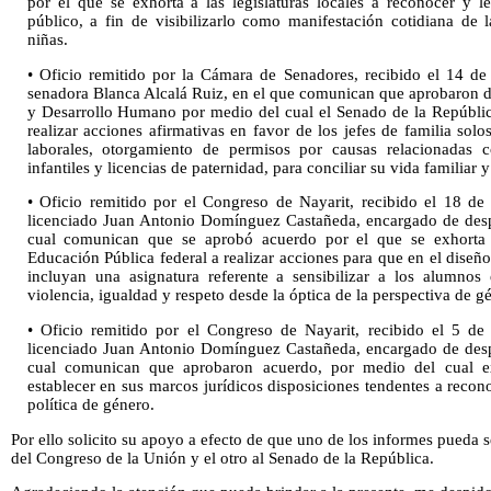
por el que se exhorta a las legislaturas locales a reconocer y l
público, a fin de visibilizarlo como manifestación cotidiana de 
niñas.
• Oficio remitido por la Cámara de Senadores, recibido el 14 d
senadora Blanca Alcalá Ruiz, en el que comunican que aprobaron d
y Desarrollo Humano por medio del cual el Senado de la República
realizar acciones afirmativas en favor de los jefes de familia sol
laborales, otorgamiento de permisos por causas relacionadas c
infantiles y licencias de paternidad, para conciliar su vida familiar y
• Oficio remitido por el Congreso de Nayarit, recibido el 18 d
licenciado Juan Antonio Domínguez Castañeda, encargado de despa
cual comunican que se aprobó acuerdo por el que se exhorta r
Educación Pública federal a realizar acciones para que en el diseño
incluyan una asignatura referente a sensibilizar a los alumnos
violencia, igualdad y respeto desde la óptica de la perspectiva de g
• Oficio remitido por el Congreso de Nayarit, recibido el 5 de
licenciado Juan Antonio Domínguez Castañeda, encargado de despa
cual comunican que aprobaron acuerdo, por medio del cual exh
establecer en sus marcos jurídicos disposiciones tendentes a recono
política de género.
Por ello solicito su apoyo a efecto de que uno de los informes pueda 
del Congreso de la Unión y el otro al Senado de la República.