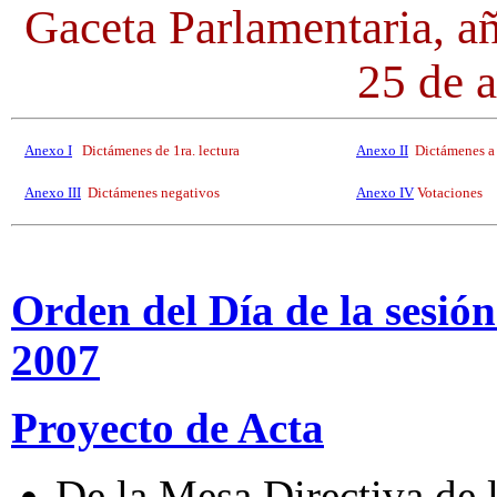
Gaceta Parlamentaria, 
25 de a
Anexo I
Dictámenes de 1ra. lectura
Anexo II
Dictámenes a
Anexo III
Dictámenes negativos
Anexo IV
Votaciones
Orden del Día de la sesión
2007
Proyecto de Acta
De la Mesa Directiva de 