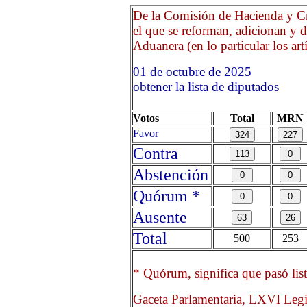
De la Comisión de Hacienda y Cr
el que se reforman, adicionan y 
Aduanera (en lo particular los ar
01 de octubre de 2025 O
obtener la lista de diputados
Votos
Total
MRN
Favor
Contra
Abstención
Quórum *
Ausente
Total
500
253
* Quórum, significa que pasó list
Gaceta Parlamentaria, LXVI Legi