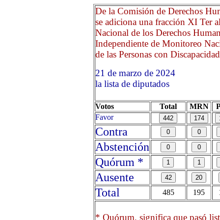
De la Comisión de Derechos Huma
se adiciona una fracción XI Ter a
Nacional de los Derechos Human
Independiente de Monitoreo Naci
de las Personas con Discapacidad (
21 de marzo de 2024 Opr
la lista de diputados
Votos
Total
MRN
Favor
Contra
Abstención
Quórum *
Ausente
Total
485
195
* Quórum, significa que pasó list