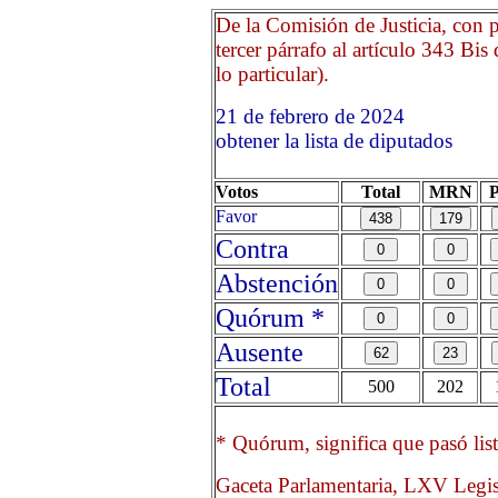
De la Comisión de Justicia, con p
tercer párrafo al artículo 343 Bi
lo particular).
21 de febrero de 2024 O
obtener la lista de diputados
Votos
Total
MRN
Favor
Contra
Abstención
Quórum *
Ausente
Total
500
202
* Quórum, significa que pasó list
Gaceta Parlamentaria, LXV Legis