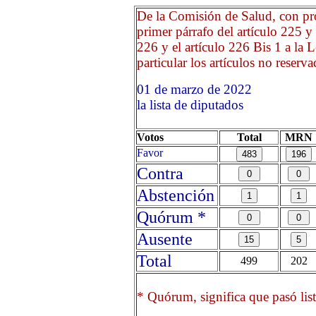
De la Comisión de Salud, con pro
primer párrafo del artículo 225 y 
226 y el artículo 226 Bis 1 a la 
particular los artículos no reserva
01 de marzo de 2022 Opr
la lista de diputados
Votos
Total
MRN
Favor
Contra
Abstención
Quórum *
Ausente
Total
499
202
* Quórum, significa que pasó list