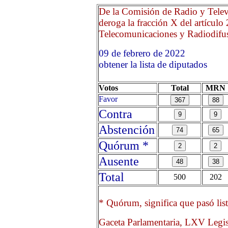
De la Comisión de Radio y Televi
deroga la fracción X del artículo
Telecomunicaciones y Radiodifusió
09 de febrero de 2022 O
obtener la lista de diputados
Votos
Total
MRN
Favor
Contra
Abstención
Quórum *
Ausente
Total
500
202
* Quórum, significa que pasó list
Gaceta Parlamentaria, LXV Legis