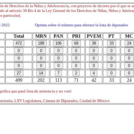
n de Derechos de la Niñez y Adolescencia, con proyecto de decreto por el que se 
fo al artículo 30 Bis 4 de la Ley General de los Derechos de Niñas, Niños y Adolesc
o particular).
 de 2022 Oprima sobre el número para obtener la lista de diputados
Total
MRN
PAN
PRI
PVEM
PT
MC
499
202
113
71
42
33
24
nifica que pasó lista de asistencia y no votó
mentaria, LXV Legislatura, Cámara de Diputados, Ciudad de México