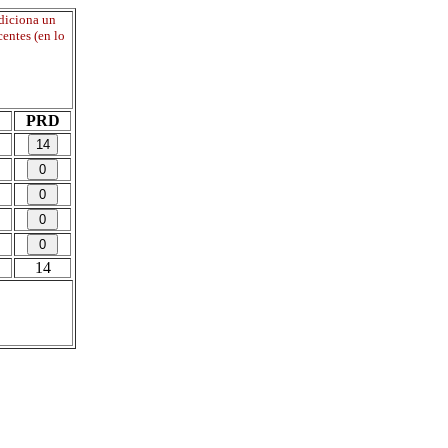
adiciona un
entes (en lo
PRD
14