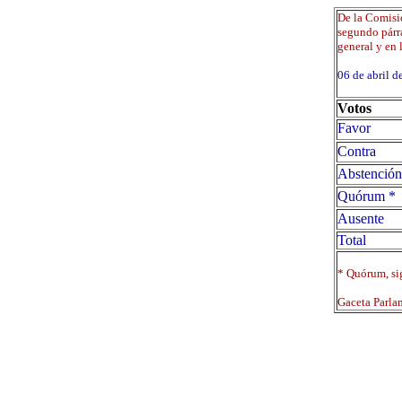
De la Comisió
segundo párra
general y en l
06 de abril
Votos
Favor
Contra
Abstención
Quórum *
Ausente
Total
* Quórum, sig
Gaceta Parla