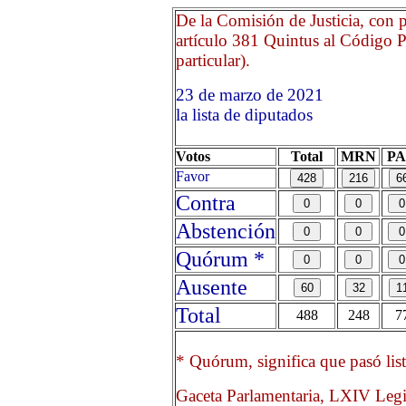
De la Comisión de Justicia, con p
artículo 381 Quintus al Código Pe
particular).
23 de marzo de 2021 Opr
la lista de diputados
Votos
Total
MRN
P
Favor
Contra
Abstención
Quórum *
Ausente
Total
488
248
7
* Quórum, significa que pasó list
Gaceta Parlamentaria, LXIV Legi