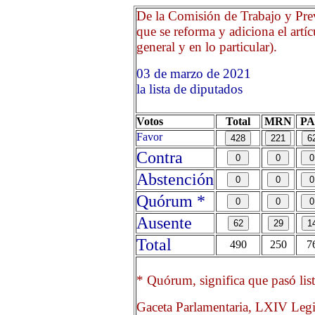
De la Comisión de Trabajo y Prev
que se reforma y adiciona el artí
general y en lo particular).
03 de marzo de 2021 Opr
la lista de diputados
Votos
Total
MRN
P
Favor
Contra
Abstención
Quórum *
Ausente
Total
490
250
7
* Quórum, significa que pasó list
Gaceta Parlamentaria, LXIV Legi