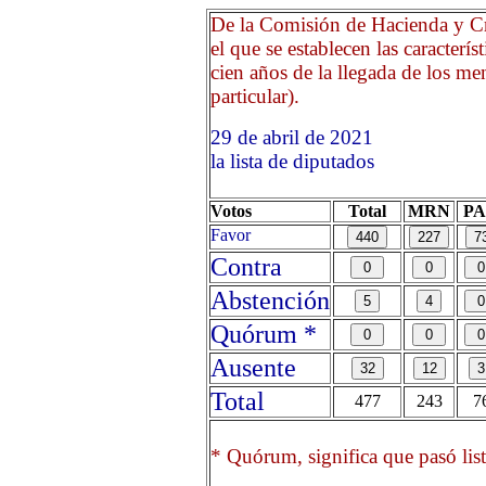
De la Comisión de Hacienda y Cr
el que se establecen las caracter
cien años de la llegada de los me
particular).
29 de abril de 2021 Opri
la lista de diputados
Votos
Total
MRN
P
Favor
Contra
Abstención
Quórum *
Ausente
Total
477
243
7
* Quórum, significa que pasó list