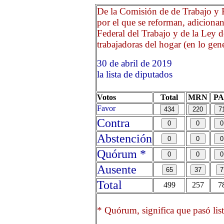
De la Comisión de de Trabajo y P
por el que se reforman, adiciona
Federal del Trabajo y de la Ley d
trabajadoras del hogar (en lo gene
30 de abril de 2019 Opri
la lista de diputados
Votos
Total
MRN
P
Favor
Contra
Abstención
Quórum *
Ausente
Total
499
257
7
* Quórum, significa que pasó list