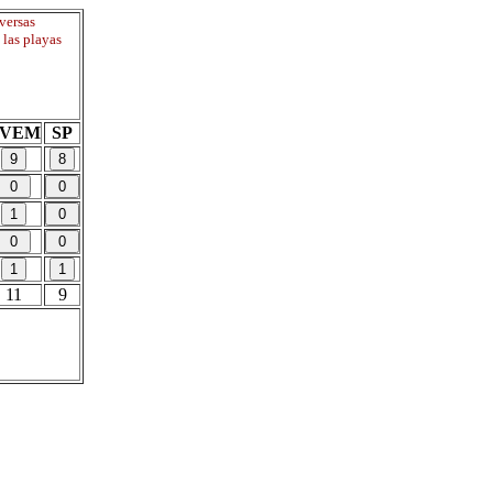
versas
 las playas
PVEM
SP
11
9