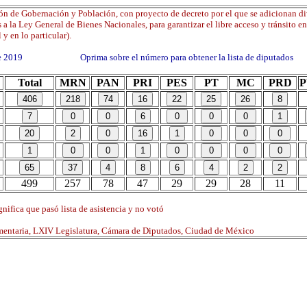
ón de Gobernación y Población, con proyecto de decreto por el que se adicionan di
 a la Ley General de Bienes Nacionales, para garantizar el libre acceso y tránsito en
 y en lo particular).
 de 2019 Oprima sobre el número para obtener la lista de diputados
Total
MRN
PAN
PRI
PES
PT
MC
PRD
499
257
78
47
29
29
28
11
nifica que pasó lista de asistencia y no votó
mentaria, LXIV Legislatura, Cámara de Diputados, Ciudad de México