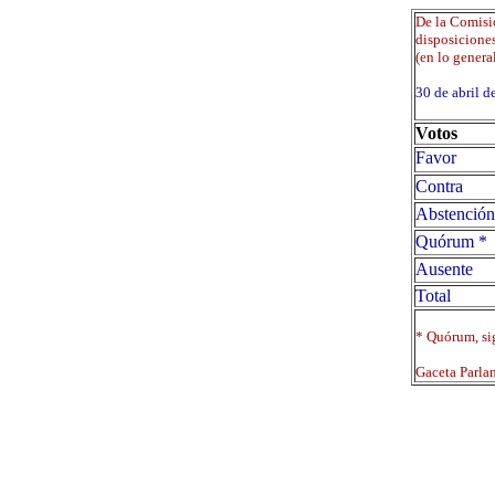
De la Comisi
disposiciones
(en lo general
30 de abril
Votos
Favor
Contra
Abstención
Quórum *
Ausente
Total
* Quórum, sig
Gaceta Parla