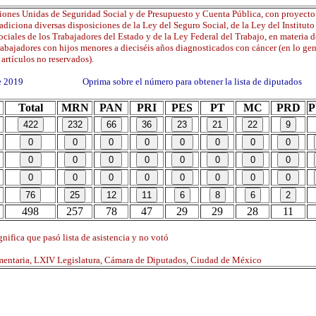
iones Unidas de Seguridad Social y de Presupuesto y Cuenta Pública, con proyecto
 adiciona diversas disposiciones de la Ley del Seguro Social, de la Ley del Institut
ociales de los Trabajadores del Estado y de la Ley Federal del Trabajo, en materia d
rabajadores con hijos menores a dieciséis años diagnosticados con cáncer (en lo gen
 artículos no reservados).
 de 2019 Oprima sobre el número para obtener la lista de diputados
Total
MRN
PAN
PRI
PES
PT
MC
PRD
498
257
78
47
29
29
28
11
nifica que pasó lista de asistencia y no votó
mentaria, LXIV Legislatura, Cámara de Diputados, Ciudad de México