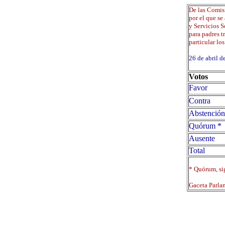
De las Comis
por el que se
y Servicios S
para padres t
particular los
26 de abril
Votos
Favor
Contra
Abstención
Quórum *
Ausente
Total
* Quórum, sig
Gaceta Parla