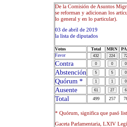
De la Comisión de Asuntos Migrat
se reforman y adicionan los artíc
lo general y en lo particular).
03 de abril de 2019 Opri
la lista de diputados
Votos
Total
MRN
P
Favor
Contra
Abstención
Quórum *
Ausente
Total
499
257
7
* Quórum, significa que pasó list
Gaceta Parlamentaria, LXIV Legi