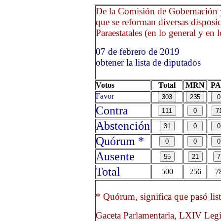
De la Comisión de Gobernación y
que se reforman diversas disposic
Paraestatales (en lo general y en l
07 de febrero de 2019 O
obtener la lista de diputados
Votos
Total
MRN
P
Favor
Contra
Abstención
Quórum *
Ausente
Total
500
256
7
* Quórum, significa que pasó list
Gaceta Parlamentaria, LXIV Legi