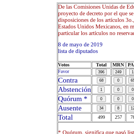
De las Comisiones Unidas de Edu
proyecto de decreto por el que s
disposiciones de los artículos 3o.
Estados Unidos Mexicanos, en mat
particular los artículos no reserva
8 de mayo de 2019 Oprima
lista de diputados
Votos
Total
MRN
P
Favor
Contra
Abstención
Quórum *
Ausente
Total
499
257
7
* Quórum, significa que pasó list