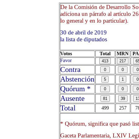
De la Comisión de Desarrollo Soc
adiciona un párrafo al artículo 2
lo general y en lo particular).
30 de abril de 2019 Opri
la lista de diputados
Votos
Total
MRN
P
Favor
Contra
Abstención
Quórum *
Ausente
Total
499
257
7
* Quórum, significa que pasó list
Gaceta Parlamentaria, LXIV Legi