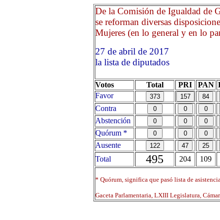
De la Comisión de Igualdad de G
se reforman diversas disposicione
Mujeres (en lo general y en lo par
27 de abril de 2017 Opri
la lista de diputados
Votos
Total
PRI
PAN
Favor
Contra
Abstención
Quórum *
Ausente
495
Total
204
109
* Quórum, significa que pasó lista de asistenci
Gaceta Parlamentaria, LXIII Legislatura, Cáma