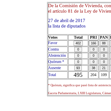
De la Comisión de Vivienda, con 
el artículo 81 de la Ley de Vivien
27 de abril de 2017 Opri
la lista de diputados
Votos
Total
PRI
PAN
Favor
Contra
Abstención
Quórum *
Ausente
495
Total
204
109
* Quórum, significa que pasó lista de asistenci
Gaceta Parlamentaria, LXIII Legislatura, Cáma