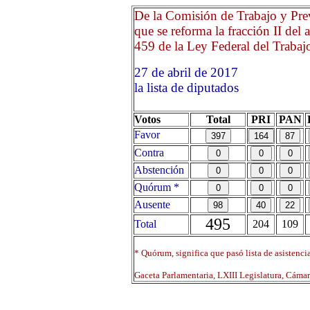
De la Comisión de Trabajo y Prev
que se reforma la fracción II del a
459 de la Ley Federal del Trabajo 
27 de abril de 2017 Opri
la lista de diputados
Votos
Total
PRI
PAN
Favor
Contra
Abstención
Quórum *
Ausente
495
Total
204
109
* Quórum, significa que pasó lista de asistenci
Gaceta Parlamentaria, LXIII Legislatura, Cáma