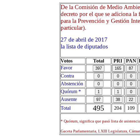
De la Comisión de Medio Ambien
decreto por el que se adiciona la 
para la Prevención y Gestión Inte
particular).
27 de abril de 2017 Opri
la lista de diputados
Votos
Total
PRI
PAN
Favor
Contra
Abstención
Quórum *
Ausente
495
Total
204
109
* Quórum, significa que pasó lista de asistenci
Gaceta Parlamentaria, LXIII Legislatura, Cáma