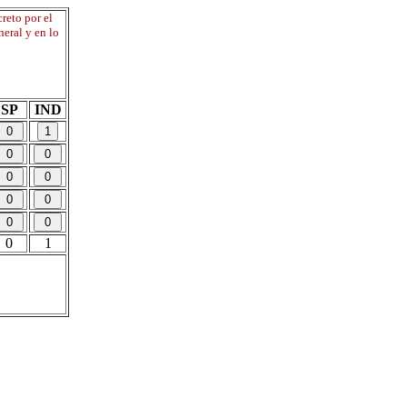
reto por el
neral y en lo
SP
IND
0
1