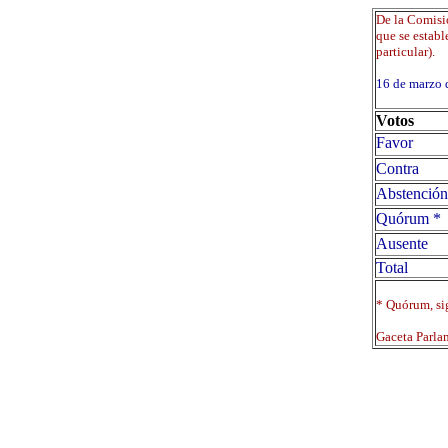
De la Comisió
que se establ
particular).
16 de marz
Votos
Favor
Contra
Abstención
Quórum *
Ausente
Total
* Quórum, sig
Gaceta Parla