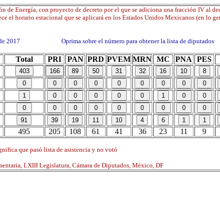
n de Energía, con proyecto de decreto por el que se adiciona una fracción IV al dec
ece el horario estacional que se aplicará en los Estados Unidos Mexicanos (en lo ge
o de 2017 Oprima sobre el número para obtener la lista de diputados
Total
PRI
PAN
PRD
PVEM
MRN
MC
PNA
PES
495
205
108
61
41
36
23
11
9
nifica que pasó lista de asistencia y no votó
mentaria, LXIII Legislatura, Cámara de Diputados, México, DF