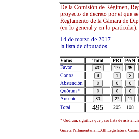
De la Comisión de Régimen, Regl
proyecto de decreto por el que se
Reglamento de la Cámara de Dipu
(en lo general y en lo particular).
14 de marzo de 2017 Opr
la lista de diputados
Votos
Total
PRI
PAN
Favor
Contra
Abstención
Quórum *
Ausente
495
Total
205
108
* Quórum, significa que pasó lista de asistenci
Gaceta Parlamentaria, LXIII Legislatura, Cáma