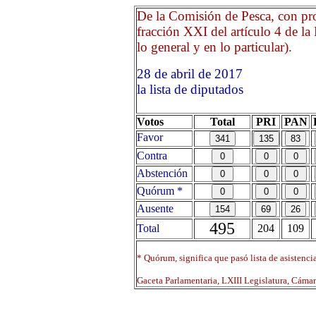
De la Comisión de Pesca, con pro
fracción XXI del artículo 4 de la
lo general y en lo particular).
28 de abril de 2017 Opri
la lista de diputados
Votos
Total
PRI
PAN
Favor
Contra
Abstención
Quórum *
Ausente
495
Total
204
109
* Quórum, significa que pasó lista de asistenci
Gaceta Parlamentaria, LXIII Legislatura, Cáma