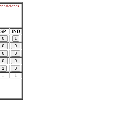
isposiciones
SP
IND
1
1