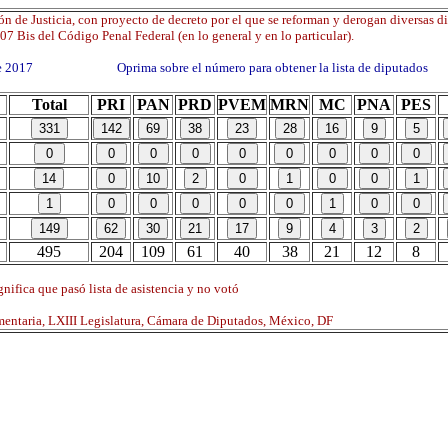
n de Justicia, con proyecto de decreto por el que se reforman y derogan diversas d
107 Bis del Código Penal Federal (en lo general y en lo particular).
 de 2017 Oprima sobre el número para obtener la lista de diputados
Total
PRI
PAN
PRD
PVEM
MRN
MC
PNA
PES
495
204
109
61
40
38
21
12
8
nifica que pasó lista de asistencia y no votó
mentaria, LXIII Legislatura, Cámara de Diputados, México, DF