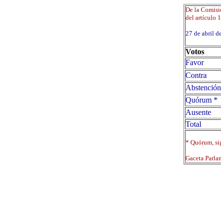
De la Comisió
del artículo 
27 de abril
Votos
Favor
Contra
Abstención
Quórum *
Ausente
Total
* Quórum, sig
Gaceta Parla