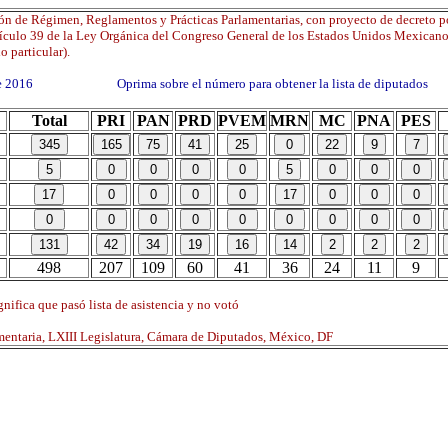
ón de Régimen, Reglamentos y Prácticas Parlamentarias, con proyecto de decreto po
rtículo 39 de la Ley Orgánica del Congreso General de los Estados Unidos Mexicano
o particular).
 de 2016 Oprima sobre el número para obtener la lista de diputados
Total
PRI
PAN
PRD
PVEM
MRN
MC
PNA
PES
498
207
109
60
41
36
24
11
9
nifica que pasó lista de asistencia y no votó
mentaria, LXIII Legislatura, Cámara de Diputados, México, DF