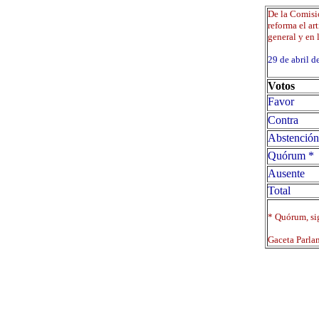
De la Comisi
reforma el a
general y en l
29 de abril
Votos
Favor
Contra
Abstención
Quórum *
Ausente
Total
* Quórum, sig
Gaceta Parla