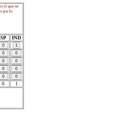
r el que se
s (en lo
SP
IND
0
1