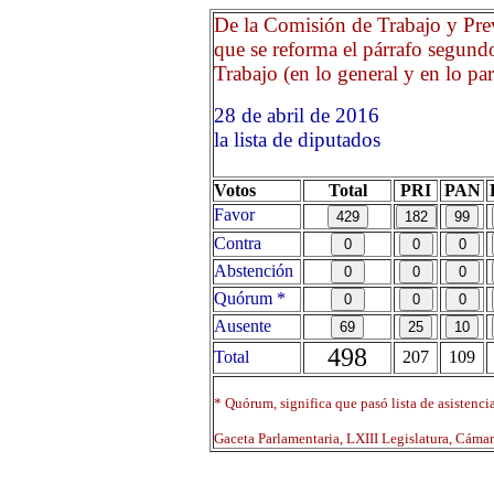
De la Comisión de Trabajo y Prev
que se reforma el párrafo segundo
Trabajo (en lo general y en lo part
28 de abril de 2016 Opri
la lista de diputados
Votos
Total
PRI
PAN
Favor
Contra
Abstención
Quórum *
Ausente
498
Total
207
109
* Quórum, significa que pasó lista de asistenci
Gaceta Parlamentaria, LXIII Legislatura, Cáma