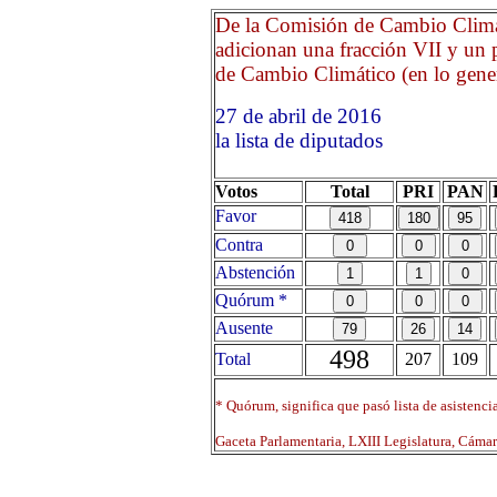
De la Comisión de Cambio Climát
adicionan una fracción VII y un p
de Cambio Climático (en lo genera
27 de abril de 2016 Opri
la lista de diputados
Votos
Total
PRI
PAN
Favor
Contra
Abstención
Quórum *
Ausente
498
Total
207
109
* Quórum, significa que pasó lista de asistenci
Gaceta Parlamentaria, LXIII Legislatura, Cáma