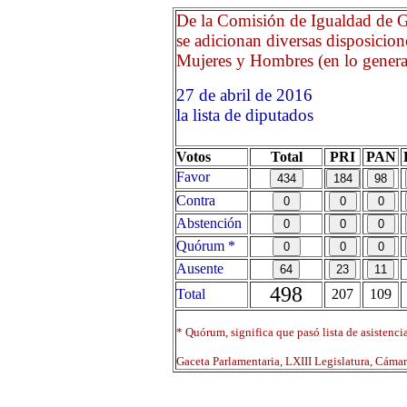
De la Comisión de Igualdad de G
se adicionan diversas disposicion
Mujeres y Hombres (en lo general 
27 de abril de 2016 Opri
la lista de diputados
Votos
Total
PRI
PAN
Favor
Contra
Abstención
Quórum *
Ausente
498
Total
207
109
* Quórum, significa que pasó lista de asistenci
Gaceta Parlamentaria, LXIII Legislatura, Cáma