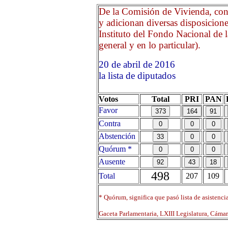
De la Comisión de Vivienda, con 
y adicionan diversas disposicione
Instituto del Fondo Nacional de l
general y en lo particular).
20 de abril de 2016 Opri
la lista de diputados
Votos
Total
PRI
PAN
Favor
Contra
Abstención
Quórum *
Ausente
498
Total
207
109
* Quórum, significa que pasó lista de asistenci
Gaceta Parlamentaria, LXIII Legislatura, Cáma