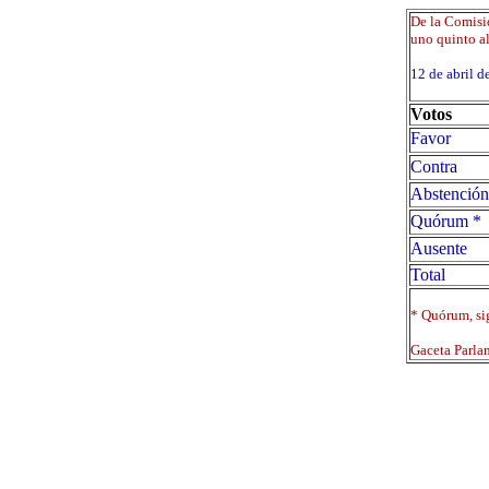
De la Comisió
uno quinto al
12 de abril
Votos
Favor
Contra
Abstención
Quórum *
Ausente
Total
* Quórum, sig
Gaceta Parla