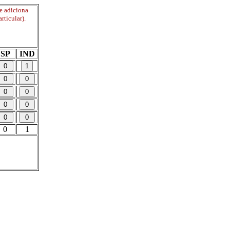
se adiciona
rticular).
SP
IND
0
1