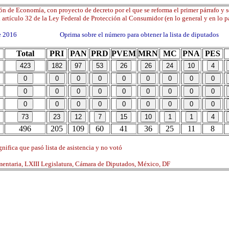
n de Economía, con proyecto de decreto por el que se reforma el primer párrafo y 
 artículo 32 de la Ley Federal de Protección al Consumidor (en lo general y en lo pa
 de 2016 Oprima sobre el número para obtener la lista de diputados
Total
PRI
PAN
PRD
PVEM
MRN
MC
PNA
PES
496
205
109
60
41
36
25
11
8
nifica que pasó lista de asistencia y no votó
mentaria, LXIII Legislatura, Cámara de Diputados, México, DF