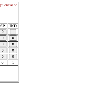
ey General de
SP
IND
0
1