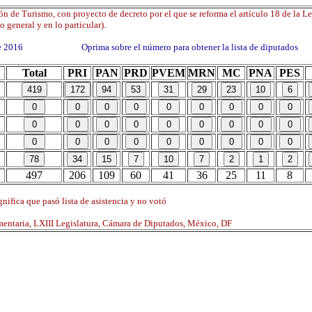
n de Turismo, con proyecto de decreto por el que se reforma el artículo 18 de la L
o general y en lo particular).
 de 2016 Oprima sobre el número para obtener la lista de diputados
Total
PRI
PAN
PRD
PVEM
MRN
MC
PNA
PES
497
206
109
60
41
36
25
11
8
nifica que pasó lista de asistencia y no votó
mentaria, LXIII Legislatura, Cámara de Diputados, México, DF