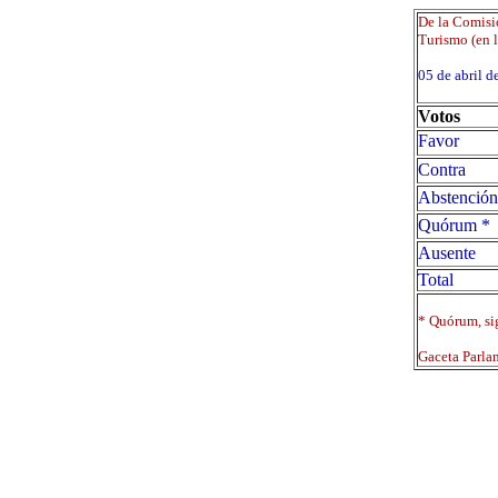
De la Comisió
Turismo (en l
05 de abril
Votos
Favor
Contra
Abstención
Quórum *
Ausente
Total
* Quórum, sig
Gaceta Parla