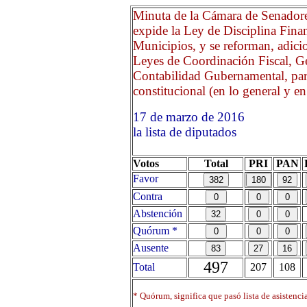
Minuta de la Cámara de Senadores
expide la Ley de Disciplina Finan
Municipios, y se reforman, adici
Leyes de Coordinación Fiscal, G
Contabilidad Gubernamental, para 
constitucional (en lo general y en 
17 de marzo de 2016 Opr
la lista de diputados
Votos
Total
PRI
PAN
Favor
Contra
Abstención
Quórum *
Ausente
497
Total
207
108
* Quórum, significa que pasó lista de asistenci