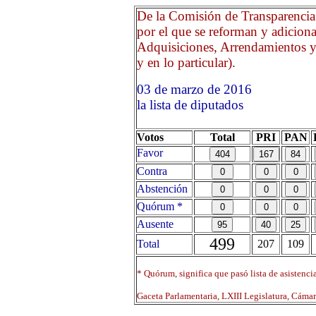
De la Comisión de Transparencia
por el que se reforman y adiciona
Adquisiciones, Arrendamientos y 
y en lo particular).
03 de marzo de 2016 Opr
la lista de diputados
Votos
Total
PRI
PAN
Favor
Contra
Abstención
Quórum *
Ausente
499
Total
207
109
* Quórum, significa que pasó lista de asistenci
Gaceta Parlamentaria, LXIII Legislatura, Cáma