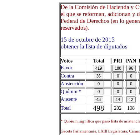
De la Comisión de Hacienda y Cr
el que se reforman, adicionan y 
Federal de Derechos (en lo general
reservados).
15 de octubre de 2015 O
obtener la lista de diputados
Votos
Total
PRI
PAN
Favor
Contra
Abstención
Quórum *
Ausente
498
Total
202
108
* Quórum, significa que pasó lista de asistenci
Gaceta Parlamentaria, LXIII Legislatura, Cáma