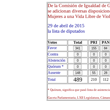
De la Comisión de Igualdad de G
se adicionan diversas disposicion
Mujeres a una Vida Libre de Viole
29 de abril de 2015 Opri
la lista de diputados
Votos
Total
PRI
PAN
Favor
Contra
Abstención
Quórum *
Ausente
489
Total
210
112
* Quórum, significa que pasó lista de asistenci
Gaceta Parlamentaria, LXII Legislatura, Cáma