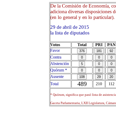
De la Comisión de Economía, con
adiciona diversas disposiciones 
(en lo general y en lo particular).
29 de abril de 2015 Opri
la lista de diputados
Votos
Total
PRI
PAN
Favor
Contra
Abstención
Quórum *
Ausente
489
Total
210
112
* Quórum, significa que pasó lista de asistenci
Gaceta Parlamentaria, LXII Legislatura, Cáma