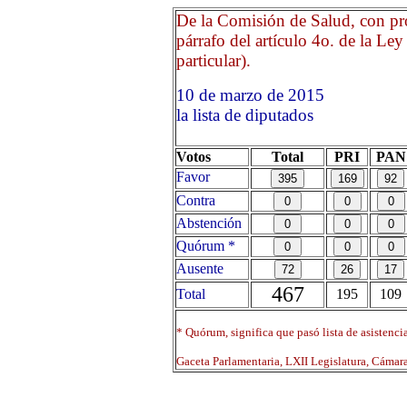
De la Comisión de Salud, con pro
párrafo del artículo 4o. de la Ley
particular).
10 de marzo de 2015 Opr
la lista de diputados
Votos
Total
PRI
PAN
Favor
Contra
Abstención
Quórum *
Ausente
467
Total
195
109
* Quórum, significa que pasó lista de asistenci
Gaceta Parlamentaria, LXII Legislatura, Cáma