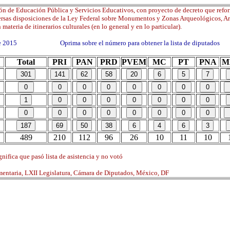
ón de Educación Pública y Servicios Educativos, con proyecto de decreto que refo
ersas disposiciones de la Ley Federal sobre Monumentos y Zonas Arqueológicos, Art
 materia de itinerarios culturales (en lo general y en lo particular).
 de 2015 Oprima sobre el número para obtener la lista de diputados
Total
PRI
PAN
PRD
PVEM
MC
PT
PNA
M
489
210
112
96
26
10
11
10
nifica que pasó lista de asistencia y no votó
mentaria, LXII Legislatura, Cámara de Diputados, México, DF