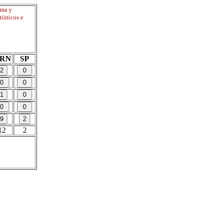
rma y
ísticos e
RN
SP
12
2