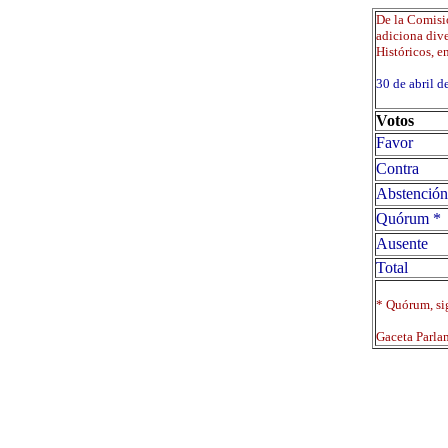
De la Comisi
adiciona div
Históricos, en
30 de abril
Votos
Favor
Contra
Abstención
Quórum *
Ausente
Total
* Quórum, sig
Gaceta Parla