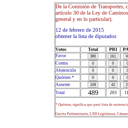
De la Comisión de Transportes, c
artículo 30 de la Ley de Caminos
general y en lo particular).
12 de febrero de 2015 O
obtener la lista de diputados
Votos
Total
PRI
P
Favor
Contra
Abstención
Quórum *
Ausente
489
Total
203
1
* Quórum, significa que pasó lista de asistenci
Gaceta Parlamentaria, LXII Legislatura, Cáma