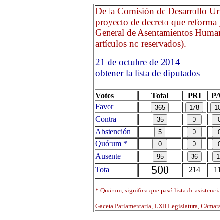
De la Comisión de Desarrollo Ur
proyecto de decreto que reforma y
General de Asentamientos Humanos
artículos no reservados).
21 de octubre de 2014 O
obtener la lista de diputados
Votos
Total
PRI
P
Favor
Contra
Abstención
Quórum *
Ausente
500
Total
214
1
* Quórum, significa que pasó lista de asistenci
Gaceta Parlamentaria, LXII Legislatura, Cáma