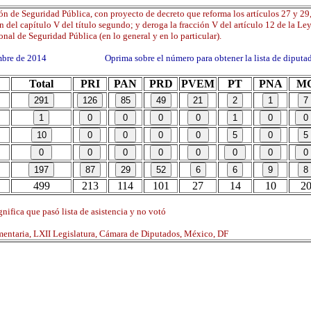
n de Seguridad Pública, con proyecto de decreto que reforma los artículos 27 y 29,
del capítulo V del título segundo; y deroga la fracción V del artículo 12 de la Le
nal de Seguridad Pública (en lo general y en lo particular).
embre de 2014 Oprima sobre el número para obtener la lista de diputa
Total
PRI
PAN
PRD
PVEM
PT
PNA
M
499
213
114
101
27
14
10
2
nifica que pasó lista de asistencia y no votó
mentaria, LXII Legislatura, Cámara de Diputados, México, DF