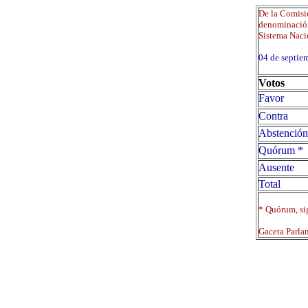
De la Comisió
denominación 
Sistema Nacio
04 de septi
Votos
Favor
Contra
Abstención
Quórum *
Ausente
Total
* Quórum, sig
Gaceta Parla