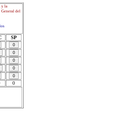
 y la
y General del
dos
C
SP
0
0