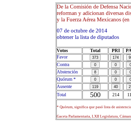
De la Comisión de Defensa Nacion
reforman y adicionan diversas di
y la Fuerza Aérea Mexicanos (en l
07 de octubre de 2014 O
obtener la lista de diputados
Votos
Total
PRI
P
Favor
Contra
Abstención
Quórum *
Ausente
500
Total
214
1
* Quórum, significa que pasó lista de asistenci
Gaceta Parlamentaria, LXII Legislatura, Cáma